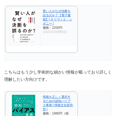
賢い人がなぜ決断を
誤るのか？【電子書
籍】[ オリヴィエ・シ
ボニー ]
価格：2200円
(2022/12/26時点)
こちらはもう少し学術的な細かい情報が載っており詳しく
理解したい方向けです。
情報を正しく選択す
るための認知バイア
ス事典 [ 情報文化研究
所 ]
価格：1980円（税