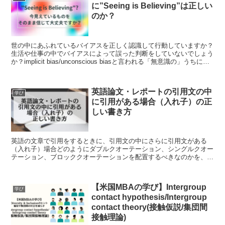
に”Seeing is Believing”は正しい
のか？
世の中にあふれているバイアスを正しく認識して行動していますか？
生活や仕事の中でバイアスによって誤った判断をしていないでしょう
か？implicit bias/unconscious biasと言われる「無意識の」うちに持
っているバイアスについて認識し、バイアスがないように行動するに
はどうすべきかをご紹介します。
英語論文・レポートの引用文の中
学び
に引用がある場合（入れ子）の正
しい書き方
英語の文章で引用をするときに、引用文の中にさらに引用文がある
（入れ子）場合どのようにダブルクオーテーション、シングルクオー
テーション、ブロッククオーテーションを配置するべきなのかを、
style guideの違い、American English vs British Englishの違いに触れ
ながら説明します。
【米国MBAの学び】Intergroup
学び
contact hypothesis/Intergroup
contact theory(接触仮説/集団間
接触理論)