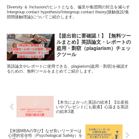
Diversity ＆ Inclusionのヒントとなる、偏見や集団間の対立を減らす
Intergroup contact hypothesis/Intergroup contact theory(接触仮説/集
団間接触理論)についてご紹介します。
【提出前に要確認！】【無料ツー
学び
ルまとめ】英語論文・レポートの
盗用・剽窃（plagiarism）チェッ
クツール
英語論文やレポートに使用できる、plagiarism(盗用・剽窃)を確認す
るための、無料ツールをまとめてご紹介します。
【本当によかった英語の絵本】【出産祝
いやプレゼントにも最適】心温まる英語
の絵本3選
【米国MBAの学び】なぜ良いリーダーは
心理的安全性（Psychological Safety）を