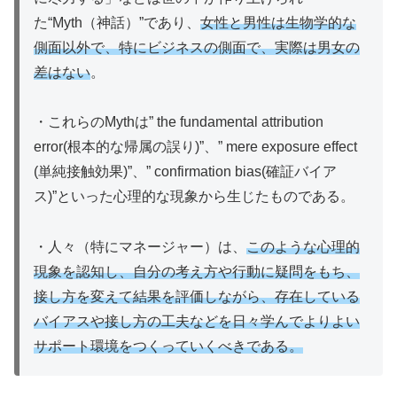
た“Myth（神話）”であり、
女性と男性は生物学的な
側面以外で、特にビジネスの側面で、実際は男女の
差はない
。
・これらのMythは” the fundamental attribution
error(根本的な帰属の誤り)”、” mere exposure effect
(単純接触効果)”、” confirmation bias(確証バイア
ス)”といった心理的な現象から生じたものである。
・人々（特にマネージャー）は、
このような心理的
現象を認知し、自分の考え方や行動に疑問をもち、
接し方を変えて結果を評価しながら、存在している
バイアスや接し方の工夫などを日々学んでよりよい
サポート環境をつくっていくべきである。