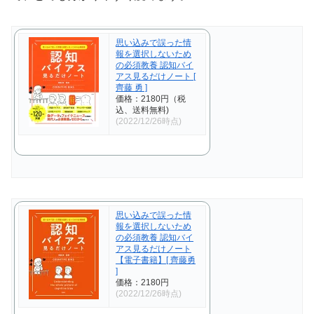
思い込みで誤った情
報を選択しないため
の必須教養 認知バイ
アス見るだけノート [
齊藤 勇 ]
価格：2180円（税
込、送料無料)
(2022/12/26時点)
思い込みで誤った情
報を選択しないため
の必須教養 認知バイ
アス見るだけノート
【電子書籍】[ 齊藤勇
]
価格：2180円
(2022/12/26時点)