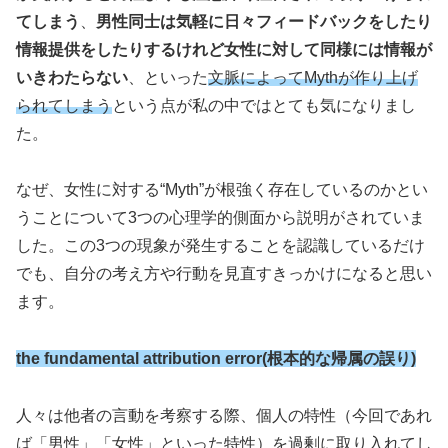
てしまう
、
男性同士は気軽に日々フィードバックをしたり
情報提供をしたりするけれど女性に対して同様には情報が
いきわたらない
、といった
文脈によってMythが作り上げ
られてしまう
という点が私の中ではとても気になりまし
た。
なぜ、女性に対する“Myth”が根強く存在しているのかとい
うことについて3つの心理学的側面から説明がされていま
した。この3つの現象が発生することを認識しているだけ
でも、自分の考え方や行動を見直すきっかけになると思い
ます。
the fundamental attribution error(根本的な帰属の誤り)
人々は他者の言動を考察する際、個人の特性（今回であれ
ば「男性」「女性」といった特性）を過剰に取り入れてし